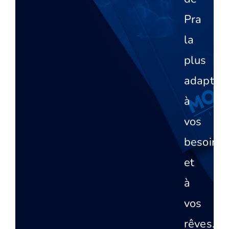
Pra
la
plus
adaptée
à
vos
besoins
et
à
vos
rêves.