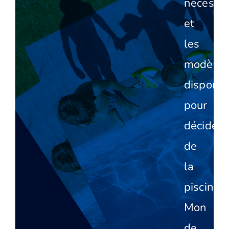
nécessai
et
les
modèles
disponib
pour
décider
de
la
piscine
Mon
de