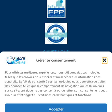
SUIVEZ NOUS
Gérer le consentement
Pour offrir les meilleures expériences, nous utilisons des technologies
telles que les cookies pour stocker et/ou accéder aux informations des
appareils. Le fait de consentir à ces technologies nous permettra de traiter
des données telles que le comportement de navigation ou les ID uniques
sur ce site. Le fait de ne pas consentir ou de retirer son consentement peut
avoir un effet négatif sur certaines caractéristiques et fonctions.
© Copyright 2005 - 2026 | Auxerre Loisirs | Tous droits réservés |
Propulsé par
Identity
Accepter
Mentions légales
C.G.V.
Politique de confidentialité