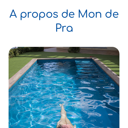
A propos de Mon de
E-Boutique
NOUVEAU
Pra
A propos
Contact