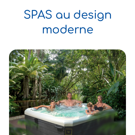
SPAS au design
E-Boutique
NOUVEAU
moderne
A propos
Contact