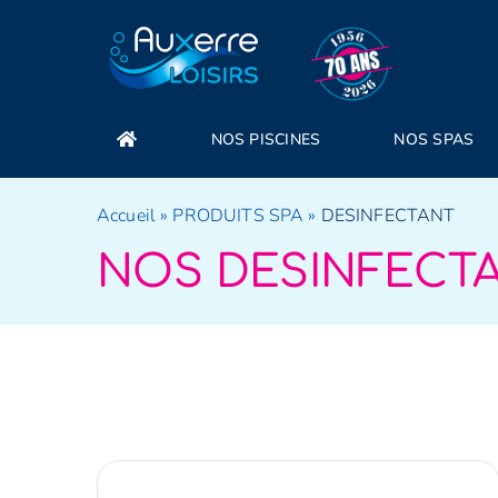
Passer
au
contenu
NOS PISCINES
NOS SPAS
Accueil
»
PRODUITS SPA
»
DESINFECTANT
NOS DESINFECT