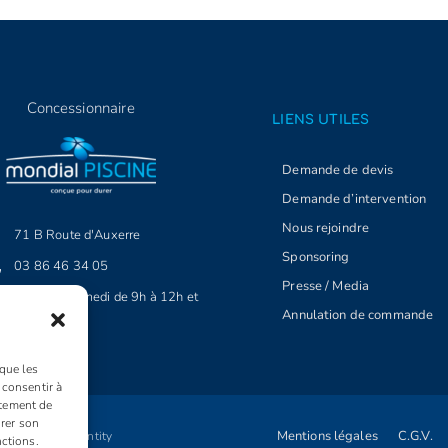
Concessionnaire
LIENS UTILES
Demande de devis
Demande d’intervention
Nous rejoindre
71 B Route d'Auxerre
Sponsoring
03 86 46 34 05
Presse / Media
Lundi au Samedi de 9h à 12h et
Annulation de commande
14h à 18h.
 que les
 consentir à
rtement de
irer son
Mentions légales
C.G.V.
 Propulsé par
Identity
nctions.