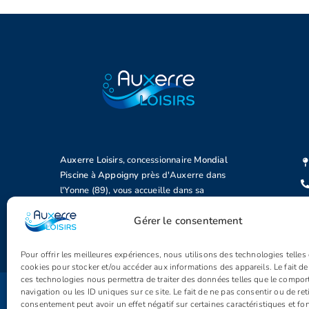
Auxerre Loisirs
, concessionnaire
Mondial
Piscine
à
Appoigny
près d'Auxerre dans
l'Yonne (89), vous accueille dans sa
concession.
Gérer le consentement
Pour offrir les meilleures expériences, nous utilisons des technologies telles
cookies pour stocker et/ou accéder aux informations des appareils. Le fait de
ces technologies nous permettra de traiter des données telles que le compo
navigation ou les ID uniques sur ce site. Le fait de ne pas consentir ou de ret
© Copyright 2005 - 2026 | Auxerre Loisirs | Tous droits réservés |
consentement peut avoir un effet négatif sur certaines caractéristiques et fo