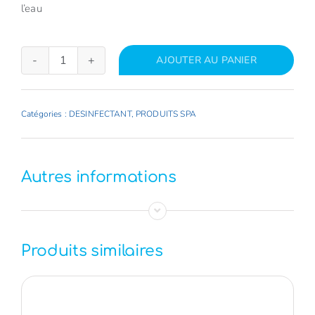
l’eau
AJOUTER AU PANIER
quantité
de
OXYGENE
Catégories :
DESINFECTANT
,
PRODUITS SPA
ACTIF
GRANULES
1
Autres informations
KG
SPA
TIME
Produits similaires