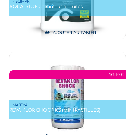
PISCIMAR
AQUA-STOP Colmateur de fuites
AJOUTER AU PANIER
16,40
€
MAREVA
REVA KLOR CHOC 1 KG (MINI PASTILLES)