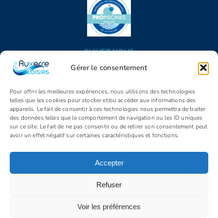
SUIVEZ NOUS
Gérer le consentement
Pour offrir les meilleures expériences, nous utilisons des technologies
telles que les cookies pour stocker et/ou accéder aux informations des
appareils. Le fait de consentir à ces technologies nous permettra de traiter
des données telles que le comportement de navigation ou les ID uniques
sur ce site. Le fait de ne pas consentir ou de retirer son consentement peut
avoir un effet négatif sur certaines caractéristiques et fonctions.
© Copyright 2005 - 2026 | Auxerre Loisirs | Tous droits réservés |
Propulsé par
Identity
Accepter
Mentions légales
C.G.V.
Politique de confidentialité
Politique de cookies (UE)
Refuser
Voir les préférences