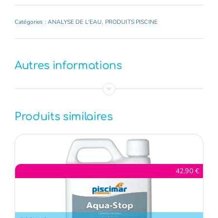
de
CHLORINE
Catégories :
ANALYSE DE L'EAU
,
PRODUITS PISCINE
4-
in-
1
Autres informations
(50
bandelettes)
Produits similaires
42,90
€