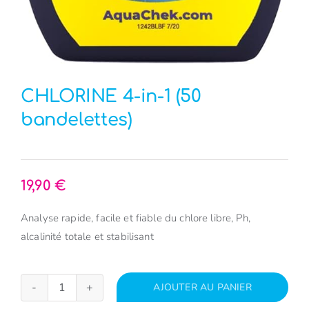
CHLORINE 4-in-1 (50
bandelettes)
19,90
€
Analyse rapide, facile et fiable du chlore libre, Ph,
alcalinité totale et stabilisant
AJOUTER AU PANIER
quantité