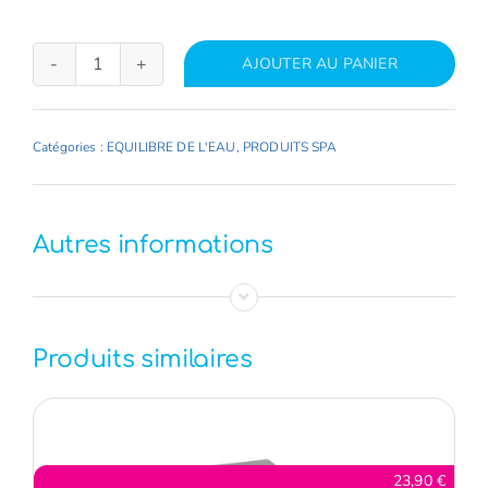
AJOUTER AU PANIER
quantité
de
PH
Catégories :
EQUILIBRE DE L'EAU
,
PRODUITS SPA
PLUS
1
KG
Autres informations
GRANULE
SPA
TIME
Produits similaires
23,90
€