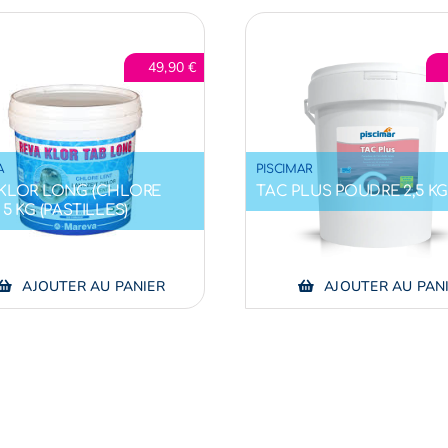
49,90
€
A
PISCIMAR
 KLOR LONG (CHLORE
TAC PLUS POUDRE 2,5 K
 5 KG (PASTILLES)
AJOUTER AU PANIER
AJOUTER AU PAN