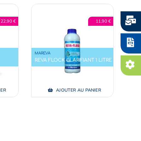
22,90
€
11,90
€
MAREVA
G
REVA FLOCK CLARIFIANT 1 LITRE
IER
AJOUTER AU PANIER