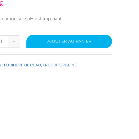
€
t corrige si le pH est trop haut
AJOUTER AU PANIER
quantité
de
REVA
s :
EQUILIBRE DE L'EAU
,
PRODUITS PISCINE
MINUS
REDUCTEUR
DE
PH
POUDRE