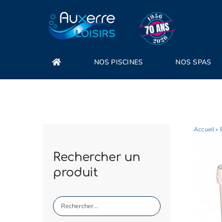
Passer
au
contenu
NOS PISCINES
NOS SPAS
Accueil
»
Rechercher un
produit