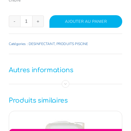
AJOUTER AU PANIER
quantité
de
SOFT
Catégories :
DESINFECTANT
,
PRODUITS PISCINE
&
EASY
SANS
Autres informations
CHLORE
Produits similaires