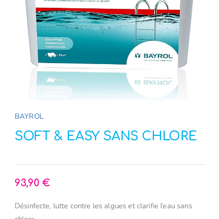
E-Boutique
NOUVEAU
A propos
Contact
BAYROL
SOFT & EASY SANS CHLORE
93,90
€
Désinfecte, lutte contre les algues et clarifie l’eau sans
chlore