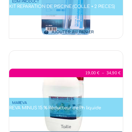
EDM PRODUCT
KIT REPARATION DE PISCINE (COLLE + 2 PIECES)
AJOUTER AU PANIER
Plage
19,00
€
–
34,90
€
de
prix :
19,00
à
34,90
MAREVA
REVA MINUS 15 % Réducteur de Ph liquide
Taille