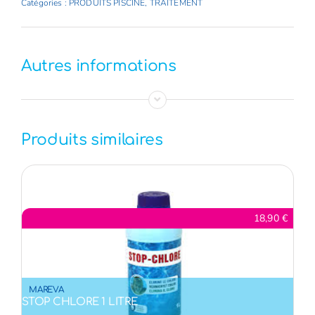
Catégories :
PRODUITS PISCINE
,
TRAITEMENT
CALK
1
L
Autres informations
MAREVA
Produits similaires
18,90
€
MAREVA
STOP CHLORE 1 LITRE