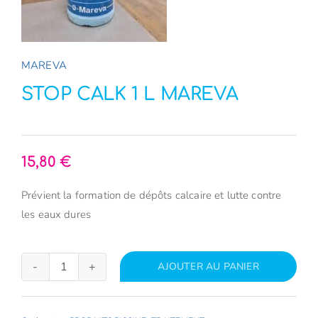
E-Boutique
NOUVEAU
MAREVA
A propos
STOP CALK 1 L MAREVA
Contact
15,80
€
Prévient la formation de dépôts calcaire et lutte contre
les eaux dures
AJOUTER AU PANIER
quantité
de
STOP